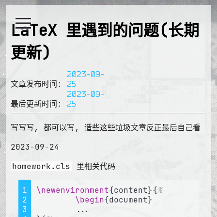
LaTeX 里遇到的问题(长期
更新)
2023-09-
文章发布时间:
25
2023-09-
最后更新时间:
25
写写写, 都可以写, 造些这些垃圾文章反正最后自己看
2023-09-24
homework.cls
里相关代码
1
\newenvironment
{content}{
%
2
\begin
{document}
3
	...