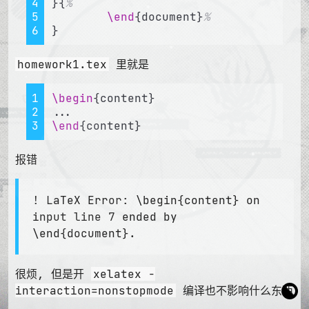
4
}{
%
5
\end
{document}
%
6
}
homework1.tex
里就是
1
\begin
{content}
2
...
3
\end
{content}
报错
! LaTeX Error: \begin{content} on
input line 7 ended by
\end{document}.
很烦, 但是开
xelatex -
interaction=nonstopmode
编译也不影响什么东西