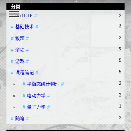
分类
notCTF
2
3
基础技术
2
散题
9
杂项
5
游戏
5
课程笔记
2
平衡态统计物理
2
电动力学
1
量子力学
2
随笔