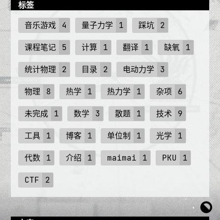
标签
音乐游戏
4
量子力学
1
踩坑
2
课程笔记
5
计算
1
翻译
1
缺氧
1
统计物理
2
目录
2
电动力学
3
物理
8
热学
1
热力学
1
杂项
6
未完成
1
数学
3
散题
1
技术
9
工具
1
博客
1
单位制
1
光学
1
代数
1
介绍
1
maimai
1
PKU
1
CTF
2