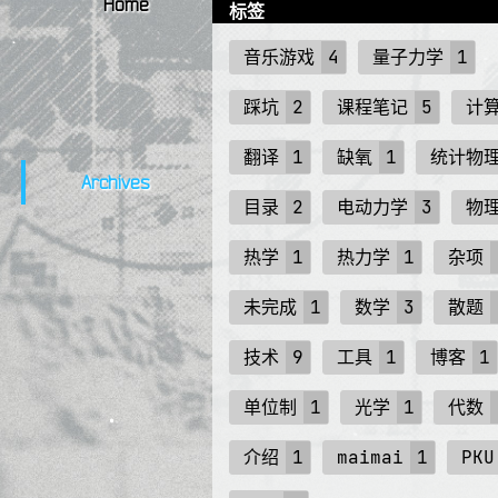
Home
标签
音乐游戏
4
量子力学
1
踩坑
2
课程笔记
5
计
翻译
1
缺氧
1
统计物
Archives
目录
2
电动力学
3
物
热学
1
热力学
1
杂项
未完成
1
数学
3
散题
技术
9
工具
1
博客
1
单位制
1
光学
1
代数
介绍
1
maimai
1
PKU