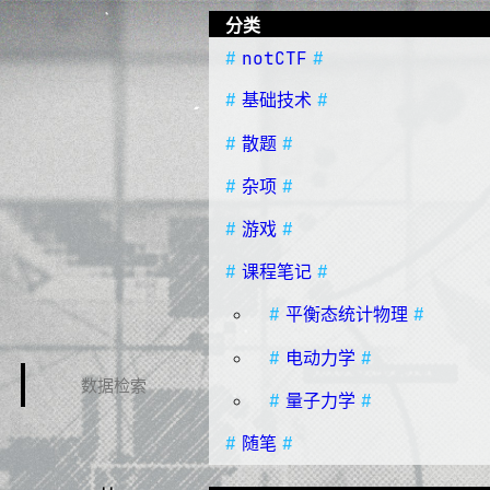
分类
notCTF
基础技术
散题
杂项
游戏
课程笔记
平衡态统计物理
电动力学
量子力学
随笔