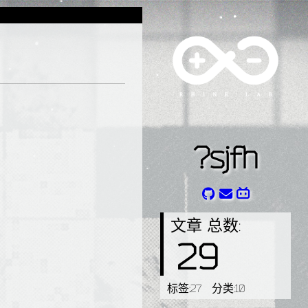
?sjfh
文章 总数:
29
标签:
27
分类:
10