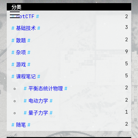
分类
notCTF
2
3
基础技术
2
散题
9
杂项
5
游戏
5
课程笔记
2
平衡态统计物理
2
电动力学
1
量子力学
2
随笔