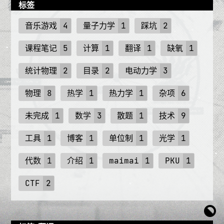
标签
音乐游戏
4
量子力学
1
踩坑
2
课程笔记
5
计算
1
翻译
1
缺氧
1
统计物理
2
目录
2
电动力学
3
物理
8
热学
1
热力学
1
杂项
6
未完成
1
数学
3
散题
1
技术
9
工具
1
博客
1
单位制
1
光学
1
代数
1
介绍
1
maimai
1
PKU
1
CTF
2