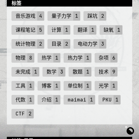
标签
音乐游戏
4
量子力学
1
踩坑
2
课程笔记
5
计算
1
翻译
1
缺氧
1
统计物理
2
目录
2
电动力学
3
物理
8
热学
1
热力学
1
杂项
6
未完成
1
数学
3
散题
1
技术
9
工具
1
博客
1
单位制
1
光学
1
代数
1
介绍
1
maimai
1
PKU
1
CTF
2