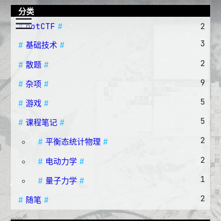
分类
notCTF
2
3
基础技术
2
散题
9
杂项
5
游戏
5
课程笔记
2
平衡态统计物理
2
电动力学
1
量子力学
2
随笔