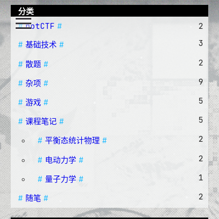
分类
notCTF
2
3
基础技术
2
散题
9
杂项
5
游戏
5
课程笔记
2
平衡态统计物理
2
电动力学
1
量子力学
2
随笔