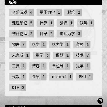
标签
音乐游戏
4
量子力学
1
踩坑
2
课程笔记
5
计算
1
翻译
1
缺氧
1
统计物理
2
目录
2
电动力学
3
物理
8
热学
1
热力学
1
杂项
6
未完成
1
数学
3
散题
1
技术
9
工具
1
博客
1
单位制
1
光学
1
代数
1
介绍
1
maimai
1
PKU
1
CTF
2