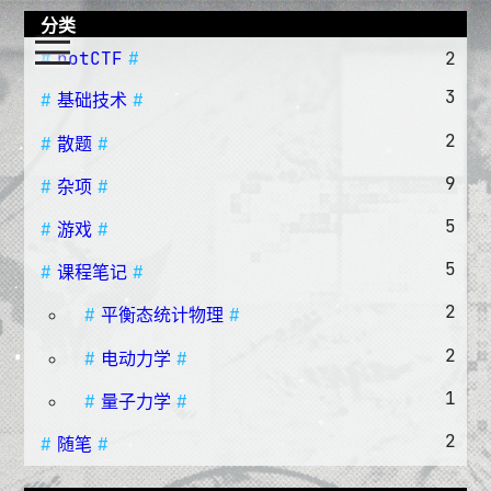
分类
notCTF
2
3
基础技术
2
散题
9
杂项
5
游戏
5
课程笔记
2
平衡态统计物理
2
电动力学
1
量子力学
2
随笔