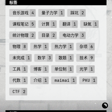
标签
音乐游戏
4
量子力学
1
踩坑
2
课程笔记
5
计算
1
翻译
1
缺氧
1
统计物理
2
目录
2
电动力学
3
物理
8
热学
1
热力学
1
杂项
6
未完成
1
数学
3
散题
1
技术
9
工具
1
博客
1
单位制
1
光学
1
代数
1
介绍
1
maimai
1
PKU
1
CTF
2