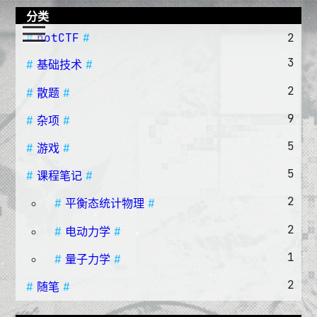
分类
notCTF
2
3
基础技术
2
散题
9
杂项
5
游戏
5
课程笔记
2
平衡态统计物理
2
电动力学
1
量子力学
2
随笔