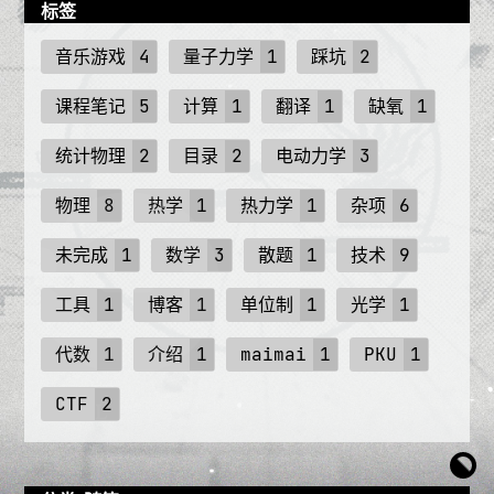
标签
音乐游戏
4
量子力学
1
踩坑
2
课程笔记
5
计算
1
翻译
1
缺氧
1
统计物理
2
目录
2
电动力学
3
物理
8
热学
1
热力学
1
杂项
6
未完成
1
数学
3
散题
1
技术
9
工具
1
博客
1
单位制
1
光学
1
代数
1
介绍
1
maimai
1
PKU
1
CTF
2