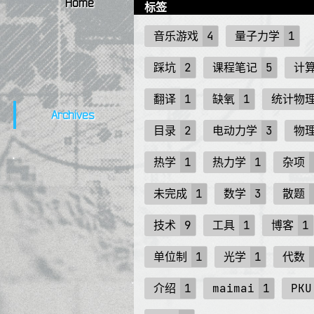
Home
标签
音乐游戏
4
量子力学
1
踩坑
2
课程笔记
5
计
翻译
1
缺氧
1
统计物
Archives
目录
2
电动力学
3
物
热学
1
热力学
1
杂项
未完成
1
数学
3
散题
技术
9
工具
1
博客
1
单位制
1
光学
1
代数
介绍
1
maimai
1
PKU