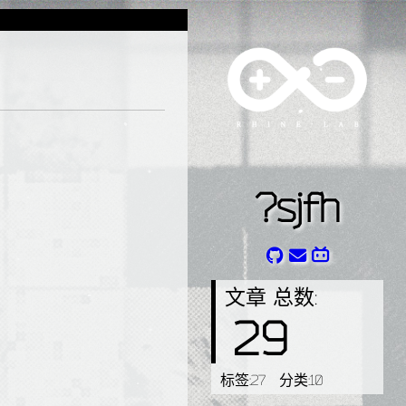
?sjfh
文章 总数:
29
标签:
27
分类:
10