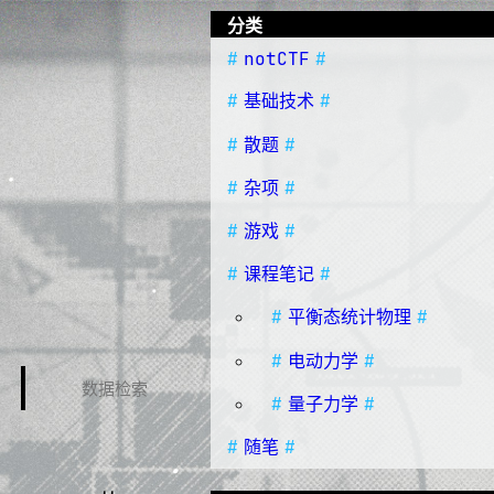
分类
notCTF
基础技术
散题
杂项
游戏
课程笔记
平衡态统计物理
电动力学
量子力学
随笔