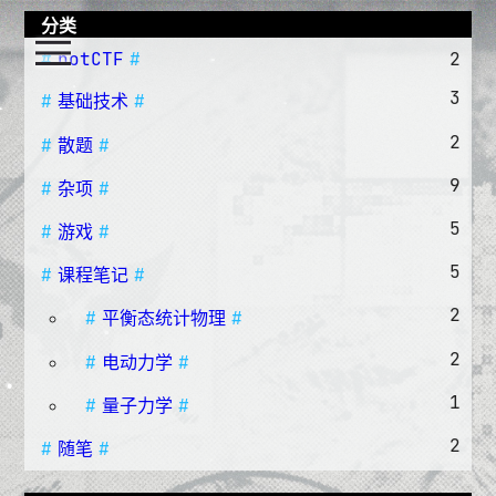
分类
notCTF
2
3
基础技术
2
散题
9
杂项
5
游戏
5
课程笔记
2
平衡态统计物理
2
电动力学
1
量子力学
2
随笔