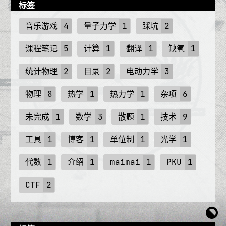
标签
音乐游戏
4
量子力学
1
踩坑
2
课程笔记
5
计算
1
翻译
1
缺氧
1
统计物理
2
目录
2
电动力学
3
物理
8
热学
1
热力学
1
杂项
6
未完成
1
数学
3
散题
1
技术
9
工具
1
博客
1
单位制
1
光学
1
代数
1
介绍
1
maimai
1
PKU
1
CTF
2