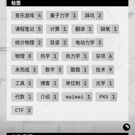
标签
音乐游戏
4
量子力学
1
踩坑
2
课程笔记
5
计算
1
翻译
1
缺氧
1
统计物理
2
目录
2
电动力学
3
物理
8
热学
1
热力学
1
杂项
6
未完成
1
数学
3
散题
1
技术
9
工具
1
博客
1
单位制
1
光学
1
代数
1
介绍
1
maimai
1
PKU
1
CTF
2