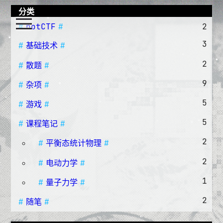
分类
notCTF
2
3
基础技术
2
散题
9
杂项
5
游戏
5
课程笔记
2
平衡态统计物理
2
电动力学
1
量子力学
2
随笔